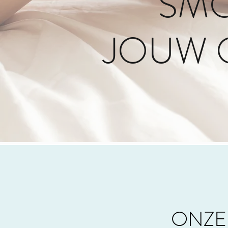
SMO
JOUW 
ONZE