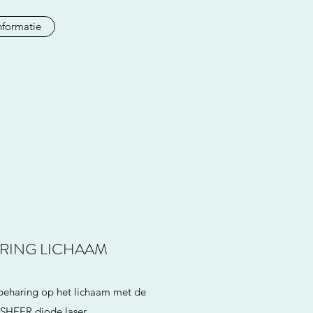
nformatie
RING LICHAAM
beharing op het lichaam met de
SHEER diode laser